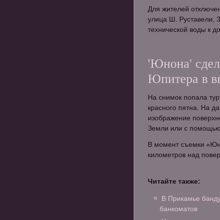
Для жителей отключен
улица Ш. Руставели, 3
технической воды к д
'Юнона' сдел
Юпитера в в
На снимок попала тур
красного пятна. На д
изображение поверхно
Земли или с помощью
В момент съемки «Юн
километров над повер
Читайте также:
В Прикамье банду
банкоматов