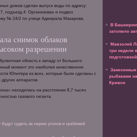
ных домов сделан выпуск воды по адресу:
7, подъезд 4. Организован и подвоз
ому № 24/2 по улице Адмирала Макарова.
В Башкирии 
затопило а
ала снимок облаков
Мавзолей Л
ысоком разрешении
три недели в
подготовкой
булентная область к западу от Большого
анный момент это наиболее качественное
Занесенные
сти Юпитера из всех, которые были сделаны с
рыбаками на
 других аппаратов.
Кривое
она» находилась на расстоянии 8,7 тысяч
хностью газового гиганта.
 будут судить за серию угонов и грабежей