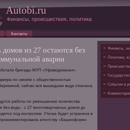
Autobi.ru
Финансы, происшествия, политика
Контакты
 домов из 27 остаются без
Финансы, эк
коммунальной аварии
Политика, в
Происшестви
аботали бригады МУП «Уфаводоканал».
Государство
жера по связям с общественностью
События в р
ерекиной, сейчас вся вышедшая вода откачена
Комментарии
едутся работы по уменьшению количества
я без воды - с 27 многоквартирных домов до
одится под контролем. Утечка будет устранена в
- прокомментировала агентству «Башинформ»