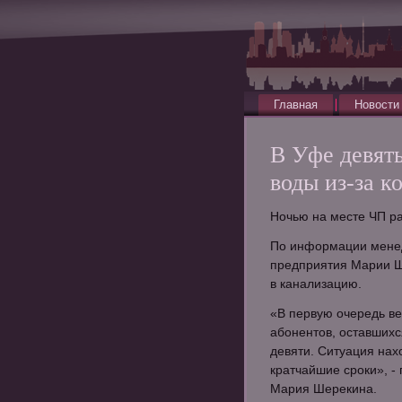
Главная
Новости
В Уфе девять
воды из-за 
Ночью на месте ЧП р
По информации менед
предприятия Марии Ш
в канализацию.
«В первую очередь в
абонентов, оставшихс
девяти. Ситуация нах
кратчайшие сроки», 
Мария Шерекина.