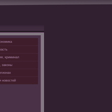
ономика
ласть
я, криминал
, законы
егионах
 новостей