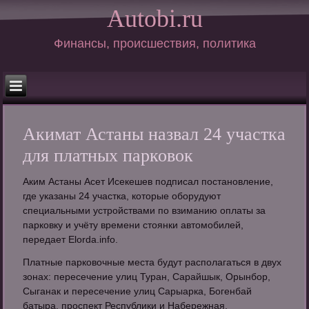
Autobi.ru
Финансы, происшествия, политика
Акимат Астаны назвал 24 участка
для платных парковок
Аким Астаны Асет Исекешев подписал постановление,
где указаны 24 участка, которые оборудуют
специальными устройствами по взиманию оплаты за
парковку и учёту времени стоянки автомобилей,
передает Elorda.info.
Платные парковочные места будут располагаться в двух
зонах: пересечение улиц Туран, Сарайшык, Орынбор,
Сыганак и пересечение улиц Сарыарка, Богенбай
батыра, проспект Республики и Набережная.