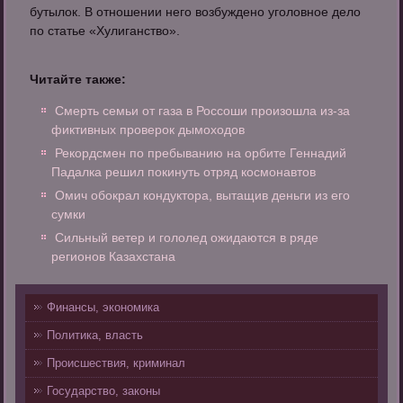
бутылок. В отношении него возбуждено уголовное дело
по статье «Хулиганство».
Читайте также:
Смерть семьи от газа в Россоши произошла из-за
фиктивных проверок дымоходов
Рекордсмен по пребыванию на орбите Геннадий
Падалка решил покинуть отряд космонавтов
Омич обокрал кондуктора, вытащив деньги из его
сумки
Сильный ветер и гололед ожидаются в ряде
регионов Казахстана
Финансы, экономика
Политика, власть
Происшествия, криминал
Государство, законы