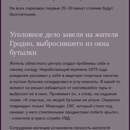
На всех парковках первые 20−30 минут стоянки будут
бесплатными.
Уголовное дело завели на жителя
Гродно, выбросившего из окна
бутылки
Житель областного центра создал проблемы себе и
своему соседу. Неработающий мужчина 1979 года
рождения распивал у себя в квартире спиртные напитки,
а пустые бутылки складировал в углу комнаты. В какой-то
момент он решил избавиться от скопившейся тары и
выбросил ее в окно. Проживает он, к слову, на седьмом
этаже. «К счастью, на людей бутылки не упали. Оказался
поврежден только 'Мерседес 190', который стоял под
окнами: у него стеклянными предметами побито крыло»,
- отметили в пресс-службе УВД.
Сотрудники милиции установили личность метателя