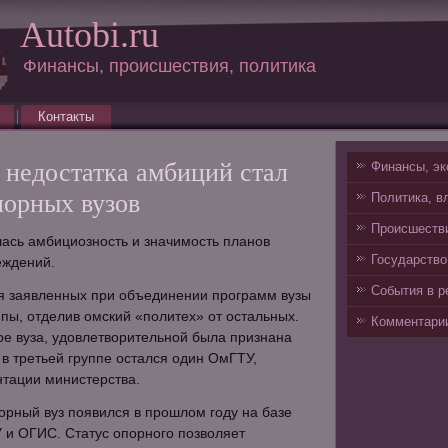
Autobi.ru
Финансы, происшествия, политика
Контакты
 недостатка амбиций стал
Финансы, эк
порных вузов
Политика, в
Происшестви
лась амбициозность и значимость планов
Государство
еждений.
События в р
я заявленных при объединении программ вузы
ппы, отделив омский «политех» от остальных.
Комментарии
е вуза, удовлетворительной была признана
 в третьей группе остался один ОмГТУ,
нтации министерства.
рный вуз появился в прошлом году на базе
и ОГИС. Статус опорного позволяет