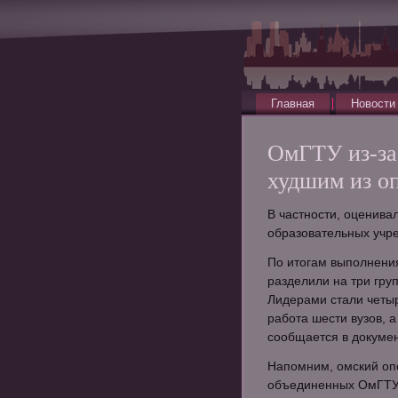
Главная
Новости
ОмГТУ из-за
худшим из о
В частности, оценива
образовательных учр
По итогам выполнени
разделили на три гру
Лидерами стали четыр
работа шести вузов, а
сообщается в докуме
Напомним, омский опо
объединенных ОмГТУ 