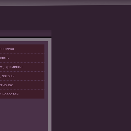
ономика
ласть
я, криминал
, законы
егионах
 новостей