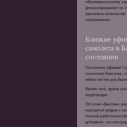
образовательному уч
финансирование по 20
увеличить количество
направления.
Близкие уфи
самолета в Б
состоянии
Состояние уфимки Гу
госпитале Бангкока, 
обеих кистях рук был
Кроме того, врачи на
подбородке.
Об этом «Вестям» рас
находятся рядом с не
полной работоспособн
добавили, что постра