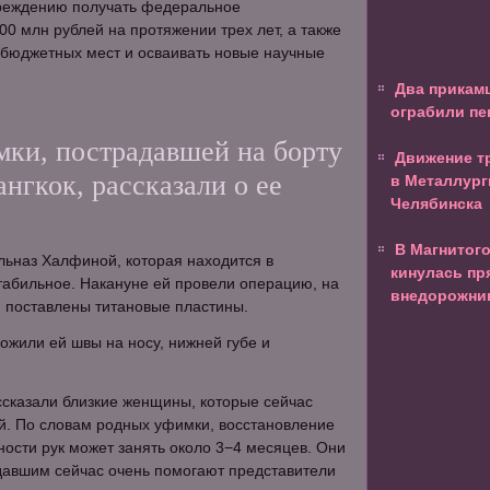
реждению получать федеральное
0 млн рублей на протяжении трех лет, а также
 бюджетных мест и осваивать новые научные
Два прикамц
ограбили пе
мки, пострадавшей на борту
Движение т
ангкок, рассказали о ее
в Металлург
Челябинска
В Магнитог
льназ Халфиной, которая находится в
кинулась пр
стабильное. Накануне ей провели операцию, на
внедорожни
и поставлены титановые пластины.
ложили ей швы на носу, нижней губе и
сказали близкие женщины, которые сейчас
й. По словам родных уфимки, восстановление
ости рук может занять около 3−4 месяцев. Они
давшим сейчас очень помогают представители