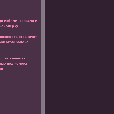
а избили, связали и
нсионерку
ранспорта ограничат
ическом районе
орске женщина
ямо под колеса
ка