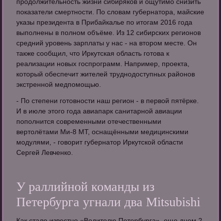
продолжительность жизни сибиряков и ощутимо снизить
показатели смертности. По словам губернатора, майские
указы президента в Прибайкалье по итогам 2016 года
выполнены в полном объёме. Из 12 сибирских регионов
средний уровень зарплаты у нас - на втором месте. Он
также сообщил, что Иркутская область готова к
реализации новых госпрограмм. Например, проекта,
который обеспечит жителей труднодоступных районов
экстренной медпомощью.
- По степени готовности наш регион - в первой пятёрке.
И в июле этого года авиапарк санитарной авиации
пополнится современными отечественными
вертолётами Ми-8 МТ, оснащёнными медицинскими
модулями, - говорит губернатор Иркутской области
Сергей Левченко.
У раллийной команды из
Петербурга угнали два Mitsubishi
Как стало известно «Водителю Петербурга», еще днем 2