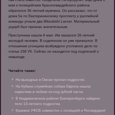
мая к полицейским Красногвардейского района
обратился 36-летний мужчина. Он рассказал, что от
дома 5а по Екатерининскому проспекту у раллийной
команды угнали два Mitsubishi Lancer. Материальный
ущерб был признан значительным.
Преступника нашли 6 мая. Им оказался 26-летний
молодой человек. В содеянном он уже признался. В
отношении угонщика возбуждено уголовное дело по
статье 158 УК. Сейчас он находится под подпиской о
невыезде.
Читайте также:
На выходных в Омске пропал подросток
На Кубани служебная собака Европа нашла
наркотики в тюбике из-под зубной пасты
В Академическом районе Екатеринбурга найдено
тело 13-летнего подростка
Краевое УФСБ совместно с полицией и Росгвардией