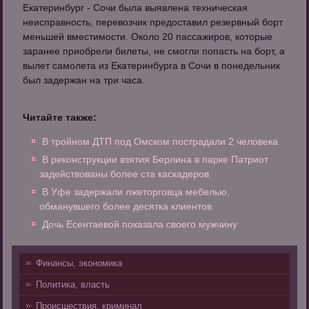
Екатеринбург - Сочи была выявлена техническая
неисправность, перевозчик предоставил резервный борт
меньшей вместимости. Около 20 пассажиров, которые
заранее приобрели билеты, не смогли попасть на борт, а
вылет самолета из Екатеринбурга в Сочи в понедельник
был задержан на три часа.
Читайте также:
В тройном ДТП под Омском пострадали 2 человека
В реконструкции взятия Берлина в парке Патриот
задействованы более ста каскадеров
В Уфе задержали лжеторговца мебелью,
обманувшего более десятка клиентов
Дочь Есентаевой показала своего мужчину
Финансы, экономика
Политика, власть
Происшествия, криминал