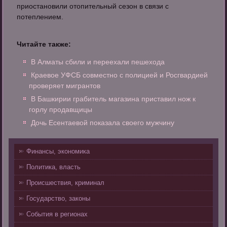
приостановили отопительный сезон в связи с
потеплением.
Читайте также:
В Алматы сбили и переехали пешехода
Краевое УФСБ совместно с полицией и Росгвардией
проверяет мигрантов
В Башкирии грабитель магазина приставил нож к
горлу продавщицы
Дочь Есентаевой показала своего мужчину
Финансы, экономика
Политика, власть
Происшествия, криминал
Государство, законы
События в регионах