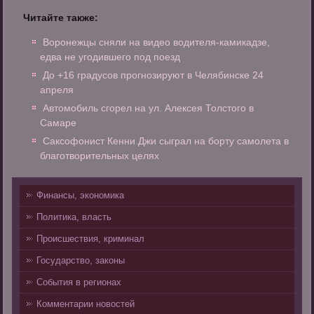
Читайте также:
Воронежцы сняли на видео водителя-камикадзе,
едва не угодившего под поезд
До +16 градусов прогнозируют в Челябинске 24
апреля
Автомобиль сгорел на ул. Алексея Толстого в
Самаре
Саксофонист Кенни Джи сыграл на борту самолета в
благотворительных целях
Финансы, экономика
Политика, власть
Происшествия, криминал
Государство, законы
События в регионах
Комментарии новостей