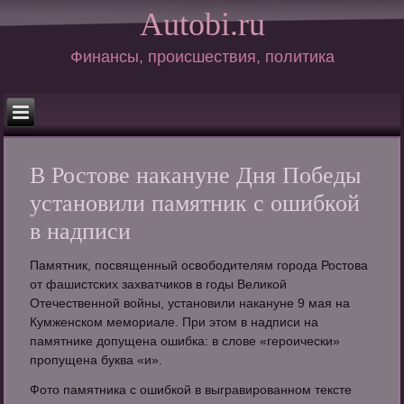
Autobi.ru
Финансы, происшествия, политика
В Ростове накануне Дня Победы
установили памятник с ошибкой
в надписи
Памятник, посвященный освободителям города Ростова
от фашистских захватчиков в годы Великой
Отечественной войны, установили накануне 9 мая на
Кумженском мемориале. При этом в надписи на
памятнике допущена ошибка: в слове «героически»
пропущена буква «и».
Фото памятника с ошибкой в выгравированном тексте