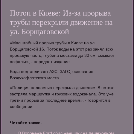
Потоп в Киеве: Из-за прорыва
трубы перекрыли движение на
ул. Борщаговской
«Масштабный прорыв трубы в Киеве на ул.
Борщаговской 16. Поток воды на этот раз занял всю
проезжую часть, глубина местами до 30 см, смывает
асфальт», - передает издание.
Вода подтапливает АЗС, ЗАГС, основание
Воздухофлотского моста.
«Полиция полностью перекрыла движение. В потоке
застряла маршрутка и грузовик водоканала. Это уже
третий прорыв за последнее время», - говорится в
сообщении.
Читайте также:
В Воронеже Ford сбил женщину на пешеходном