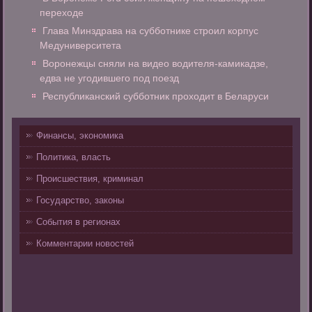
переходе
Глава Минздрава на субботнике строил корпус
Медуниверситета
Воронежцы сняли на видео водителя-камикадзе,
едва не угодившего под поезд
Республиканский субботник проходит в Беларуси
Финансы, экономика
Политика, власть
Происшествия, криминал
Государство, законы
События в регионах
Комментарии новостей