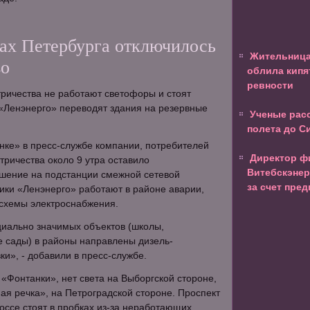
нах Петербурга отключилось
Жительница
во
облила кипя
ревности
ктричества не работают светофоры и стоят
«Ленэнерго» переводят здания на резервные
Ученые рас
полета до С
нке» в пресс-службе компании, потребителей
Директор ф
тричества около 9 утра оставило
Витебскэнер
ушение на подстанции смежной сетевой
за счет пре
ики «Ленэнерго» работают в районе аварии,
 схемы электроснабжения.
циально значимых объектов (школы,
е сады) в районы направлены дизель-
ки», - добавили в пресс-службе.
«Фонтанки», нет света на Выборгской стороне,
ая речка», на Петроградской стороне. Проспект
оссе стоят в пробках из-за неработающих