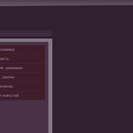
ономика
ласть
я, криминал
, законы
егионах
 новостей