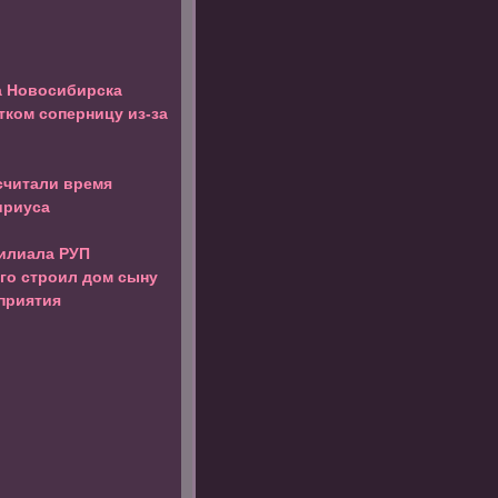
 Новосибирска
тком соперницу из-за
считали время
ириуса
илиала РУП
го строил дом сыну
дприятия