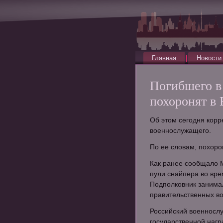
Главная
Новости
Погибшего в
похоронят в 
Об этом сегодня корр
военнослужащего.
По ее словам, похоро
Как ранее сообщало 
пули снайпера во вре
Подполковник занима
правительственных во
Российский военносл
государственной нагр