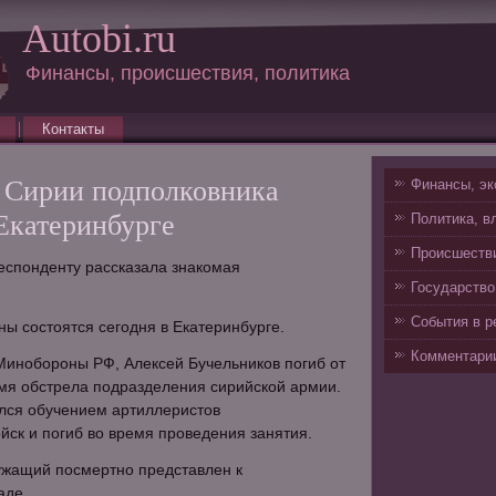
Autobi.ru
Финансы, происшествия, политика
Контакты
 Сирии подполковника
Финансы, эк
Екатеринбурге
Политика, в
Происшестви
еспонденту рассказала знакомая
Государство
События в р
ны состоятся сегодня в Екатеринбурге.
Комментарии
Минобороны РФ, Алексей Бучельников погиб от
мя обстрела подразделения сирийской армии.
лся обучением артиллеристов
йск и погиб во время проведения занятия.
ужащий посмертно представлен к
аде.