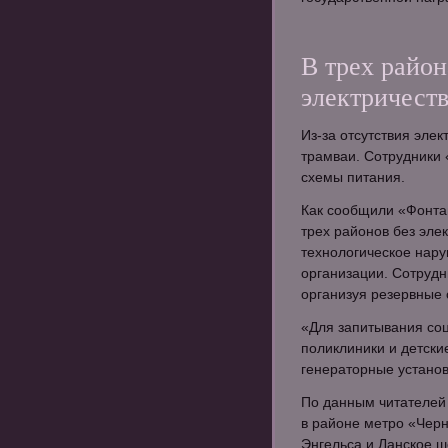
В трех райо
электричест
Из-за отсутствия эле
трамваи. Сотрудники 
схемы питания.
Как сообщили «Фонта
трех районов без элек
технологическое нар
организации. Сотрудн
организуя резервные
«Для запитывания со
поликлиники и детски
генераторные установ
По данным читателей 
в районе метро «Черн
Энгельса и Ланское ш