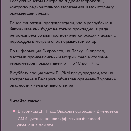
Республиканском центре по гидрометеорологии,
контролю радиоактивного загрязнения и мониторингу
окружающей среды.
Ранее синоптики предупреждали, что в республике в
ближайшие дни будет не только прохладно: в ряде
регионов республики прогнозируются осадки - дожди с
переходом в мокрый снег, порывистый ветер.
По информации Гидромета, на Пасху 16 апреля,
местами пройдет сильный мокрый снег, а столбики
термометров покажут днем от + 5 °C до + 7 °C.
В субботу специалисты РЦРКМ предупредили, что на
воскресенье в Беларуси объявлен оранжевый уровень
опасности - из-за сильного ветра.
Читайте также:
В тройном ДТП под Омском пострадали 2 человека
СМИ: ученые нашли эффективный способ
улучшения памяти