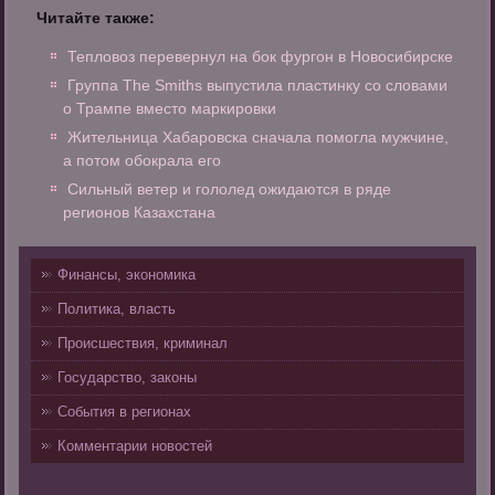
Читайте также:
Тепловоз перевернул на бок фургон в Новосибирске
Группа The Smiths выпустила пластинку со словами
о Трампе вместо маркировки
Жительница Хабаровска сначала помогла мужчине,
а потом обокрала его
Сильный ветер и гололед ожидаются в ряде
регионов Казахстана
Финансы, экономика
Политика, власть
Происшествия, криминал
Государство, законы
События в регионах
Комментарии новостей