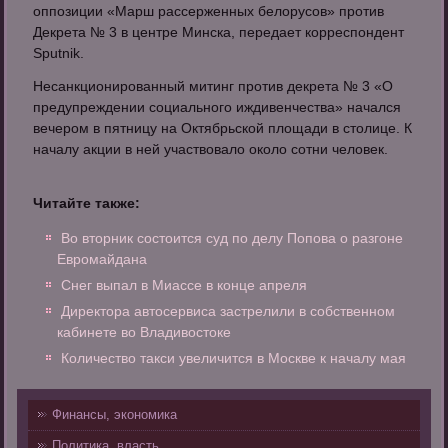
оппозиции «Марш рассерженных белорусов» против
Декрета № 3 в центре Минска, передает корреспондент
Sputnik.
Несанкционированный митинг против декрета № 3 «О
предупреждении социального иждивенчества» начался
вечером в пятницу на Октябрьской площади в столице. К
началу акции в ней участвовало около сотни человек.
Читайте также:
Во вторник состоится суд по делу Попова о разгоне
Евромайдана
Снег выпал в Миассе в конце апреля
Директора автосервиса застрелили в собственном
кабинете во Владивостоке
Количество такси увеличится в Москве к началу мая
Финансы, экономика
Политика, власть