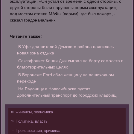
эксплуатации. «Он устал от времени с одной стороны, с
другой стороны были нарушены нормы эксплуатации,
под мостом стояли МАФы [ларьки], где был пожар», -
сказал градоначальник.
Читайте также:
В Уфе для жителей Демского района появилась
новая зона отдыха
Саксофонист Кенни Джи сыграл на борту самолета в
благотворительных целях
В Воронеже Ford сбил женщину на пешеходном
переходе
На Радоницу в Новосибирске пустят
дополнительный транспорт до городских кладбищ
Финансы, экономика
Политика, власть
Происшествия, криминал