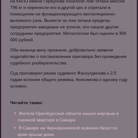
на КАПО имени Горбунова похитили лом титана массой
796 кг и перенесли его в другой цех и спрятали в
помещении не функционирующего вентиляционно-
вытяжного узла. Вынести за лом титана пределы
предприятия заводчане не успели, его нашли другие
сотрудники предприятия. Металлолом был оценен в 300
000 рублей.
Оба казанца вину признали, добровольно заявили
ходатайство о постановлении приговора без проведения
судебного разбирательства.
Суд приговорил ранее судимого Фасхутдинова к 2,5
годам колонии общего режима, Анисимова к одному году
условно.
Читайте также:
Жителя Оренбургской области нашли мертвым в
съемной квартире в Самаре
В Самаре на Чернореченской мужчина бегал по
краю крыши дома