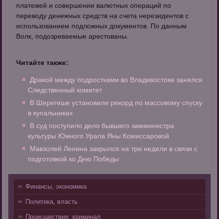
платежей и совершении валютных операций по
переводу денежных средств на счета нерезидентов с
использованием подложных документов. По данным
Волк, подозреваемые арестованы.
Читайте также:
Дракой между подростками во Владивостоке занялся
Следственный комитет
В Шерегеше установили рекорд по массовому спуску
в купальниках
В суд поступило дело бывшего замминистра
культуры Южного Урала Яны Комиссаровой
Мавзолей Ленина закрылся на три недели в связи с
подготовкой ко Дню Победы
Финансы, экономика
Политика, власть
Происшествия, криминал