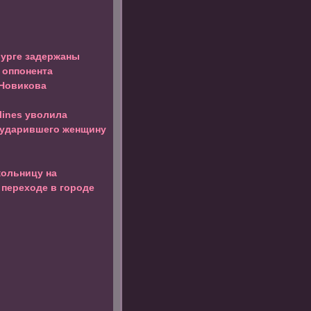
бурге задержаны
 оппонента
 Новикова
rlines уволила
 ударившего женщину
кольницу на
переходе в городе