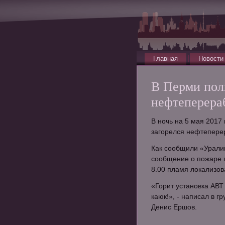
Главная
Новости
В Перми пол
нефтеперера
В ночь на 5 мая 201
загорелся нефтепере
Как сообщили «Урали
сообщение о пожаре п
8.00 пламя локализов
«Горит установка АВТ
каюк!», - написал в 
Денис Ершов.