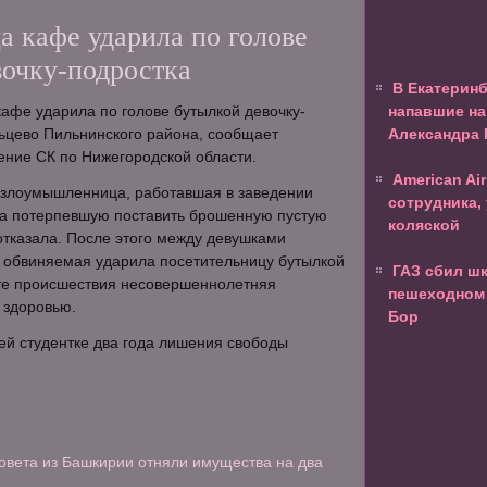
а кафе ударила по голове
вочку-подростка
В Екатерин
афе ударила по голове бутылкой девочку-
напавшие на
ьцево Пильнинского района, сообщает
Александра
ение СК по Нижегородской области.
American Ai
, злоумышленница, работавшая в заведении
сотрудника,
а потерпевшую поставить брошенную пустую
коляской
 отказала. После этого между девушками
и обвиняемая ударила посетительницу бутылкой
ГАЗ сбил ш
ате происшествия несовершеннолетняя
пешеходном 
 здоровью.
Бор
ей студентке два года лишения свободы
совета из Башкирии отняли имущества на два