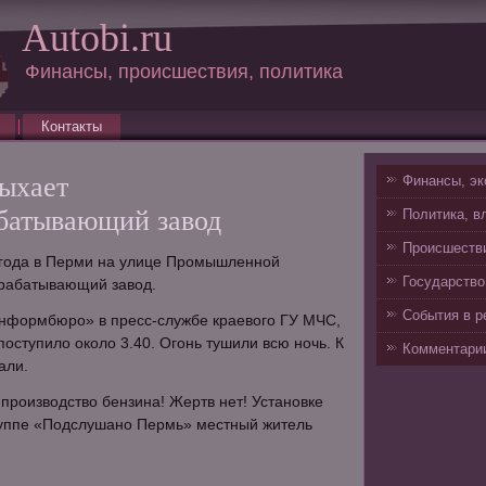
Autobi.ru
Финансы, происшествия, политика
Контакты
ыхает
Финансы, эк
батывающий завод
Политика, в
Происшестви
7 года в Перми на улице Промышленной
Государство
рабатывающий завод.
События в р
нформбюро» в пресс-службе краевого ГУ МЧС,
оступило около 3.40. Огонь тушили всю ночь. К
Комментарии
али.
 производство бензина! Жертв нет! Установке
группе «Подслушано Пермь» местный житель