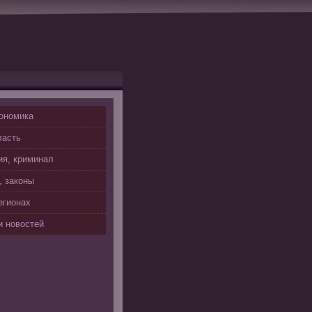
ономика
ласть
я, криминал
, законы
егионах
 новостей