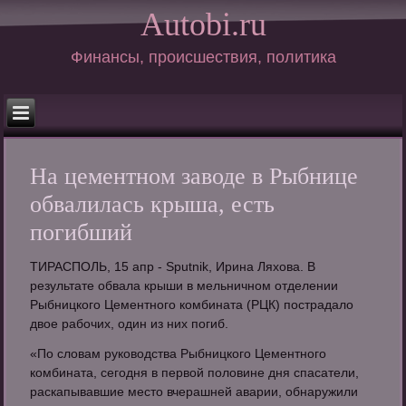
Autobi.ru
Финансы, происшествия, политика
На цементном заводе в Рыбнице
обвалилась крыша, есть
погибший
ТИРАСПОЛЬ, 15 апр - Sputnik, Ирина Ляхова. В
результате обвала крыши в мельничном отделении
Рыбницкого Цементного комбината (РЦК) пострадало
двое рабочих, один из них погиб.
«По словам руководства Рыбницкого Цементного
комбината, сегодня в первой половине дня спасатели,
раскапывавшие место вчерашней аварии, обнаружили