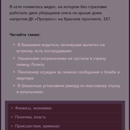
В сети появилось видео, на котором без страховки
работало двое уборщиков снега на крыше дома
напротив ДК «Прогресс» на Красном проспекте, 167.
Читайте также:
В Башкирии водитель легковушки вылетел на
встречку, есть пострадавшие
Украинские пограничники не пустили в страну
певицу Лолиту
Пенсионер осужден за ложное сообщение о бомбе в
квартире
В Шерегеше установили рекорд по массовому спуску
в купальниках
Финансы, экономика
Политика, власть
Происшествия, криминал