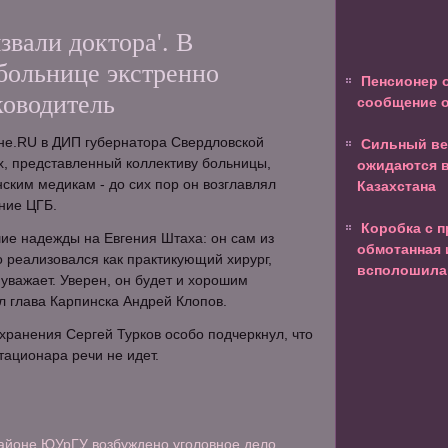
звали доктора'. В
больнице экстренно
Пенсионер 
ководитель
сообщение о
не.RU в ДИП губернатора Свердловской
Сильный ве
х, представленный коллективу больницы,
ожидаются в
ским медикам - до сих пор он возглавлял
Казахстана
ние ЦГБ.
Коробка с 
ие надежды на Евгения Штаха: он сам из
обмотанная 
о реализовался как практикующий хирург,
всполошила
 уважает. Уверен, он будет и хорошим
л глава Карпинска Андрей Клопов.
ранения Сергей Турков особо подчеркнул, что
тационара речи не идет.
районе ЮУрГУ возбуждено уголовное дело