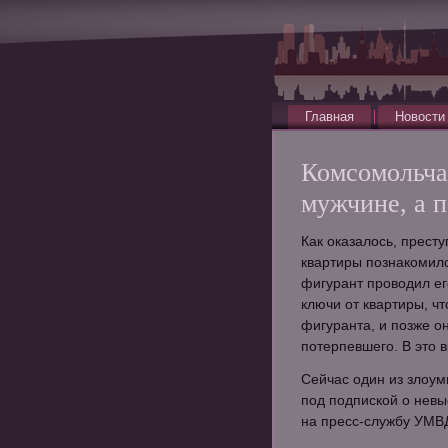
Главная
Новости
Комсомольча
мужчине, а п
Как оказалось, прест
квартиры познакомилс
фигурант проводил е
ключи от квартиры, чт
фигуранта, и позже о
потерпевшего. В это 
Сейчас один из злоум
под подпиской о невы
на пресс-службу УМВД