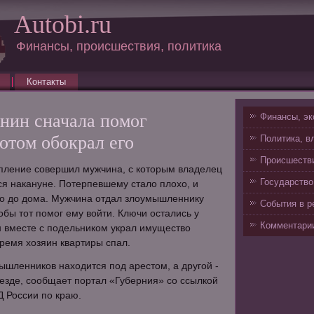
Autobi.ru
Финансы, происшествия, политика
Контакты
нин сначала помог
Финансы, эк
отом обокрал его
Политика, в
Происшестви
упление совершил мужчина, с которым владелец
Государство
я накануне. Потерпевшему стало плохо, и
го до дома. Мужчина отдал злоумышленнику
События в р
обы тот помог ему войти. Ключи остались у
Комментарии
н вместе с подельником украл имущество
время хозяин квартиры спал.
ышленников находится под арестом, а другой -
езде, сообщает портал «Губерния» со ссылкой
 России по краю.