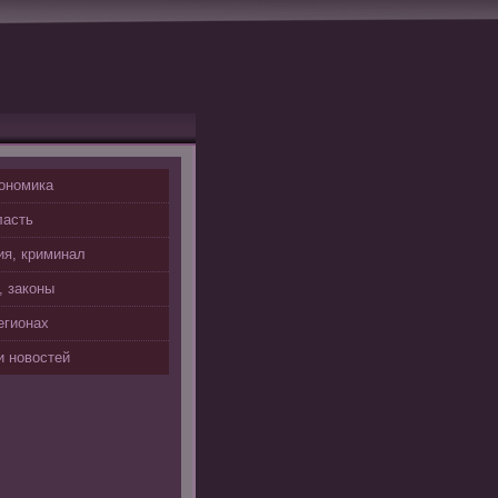
ономика
ласть
я, криминал
, законы
егионах
 новостей