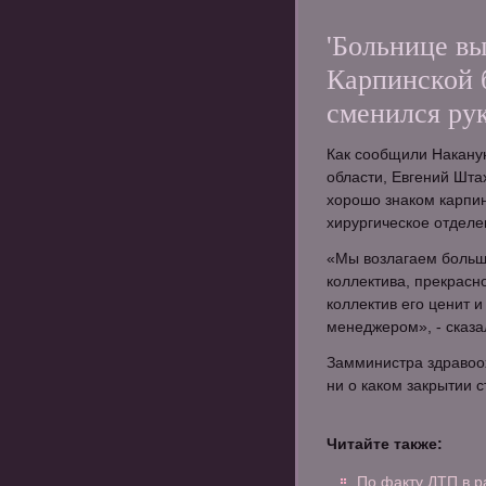
'Больнице вы
Карпинской 
сменился ру
Как сообщили Накану
области, Евгений Шта
хорошо знаком карпин
хирургическое отделе
«Мы возлагаем больш
коллектива, прекрасн
коллектив его ценит и
менеджером», - сказа
Замминистра здравоох
ни о каком закрытии с
Читайте также:
По факту ДТП в 