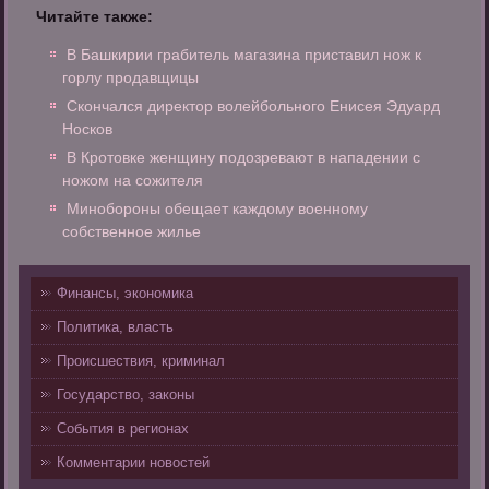
Читайте также:
В Башкирии грабитель магазина приставил нож к
горлу продавщицы
Скончался директор волейбольного Енисея Эдуард
Носков
В Кротовке женщину подозревают в нападении с
ножом на сожителя
Минобороны обещает каждому военному
собственное жилье
Финансы, экономика
Политика, власть
Происшествия, криминал
Государство, законы
События в регионах
Комментарии новостей