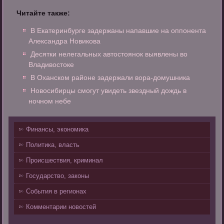
Читайте также:
В Екатеринбурге задержаны напавшие на оппонента
Александра Новикова
Десятки нелегальных автостоянок выявлены во
Владивостоке
В Оханском районе задержали вора-домушника
Новосибирцы смогут увидеть звездный дождь в
ночном небе
Финансы, экономика
Политика, власть
Происшествия, криминал
Государство, законы
События в регионах
Комментарии новостей