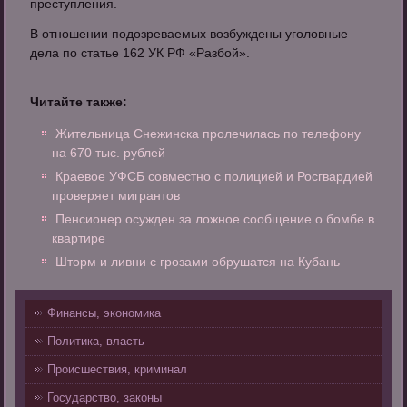
преступления.
В отношении подозреваемых возбуждены уголовные
дела по статье 162 УК РФ «Разбой».
Читайте также:
Жительница Снежинска пролечилась по телефону
на 670 тыс. рублей
Краевое УФСБ совместно с полицией и Росгвардией
проверяет мигрантов
Пенсионер осужден за ложное сообщение о бомбе в
квартире
Шторм и ливни с грозами обрушатся на Кубань
Финансы, экономика
Политика, власть
Происшествия, криминал
Государство, законы