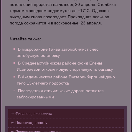
потепления придется на четверг, 20 апреля. Столбики
термометров днем поднимутся до +17°С. Однако к
выходным снова похолодает. Прохладная влажная
погода сохранится и в воскресенье, 23 апреля.
Читайте также:
В микрорайоне Гайва автомобилист снес
автобусную остановку
В Среднеахтубинском районе фонд Елены
Исинбаевой открыл новую спортивную площадку
В Академическом районе Екатеринбурга найдено
тело 13-летнего подростка
Последствия стихии: какие дороги остаются
заблокированными
Финансы, экономика
Политика, власть
Происшествия, криминал