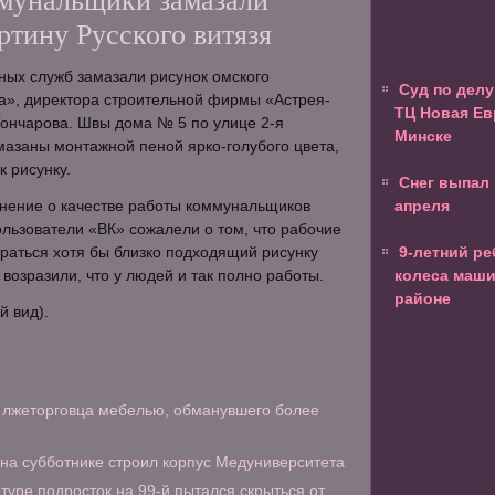
мунальщики замазали
ртину Русского витязя
ных служб замазали рисунок омского
Суд по делу
а», директора строительной фирмы «Астрея-
ТЦ Новая Ев
ончарова. Швы дома № 5 по улице 2-я
Минске
азаны монтажной пеной ярко-голубого цвета,
к рисунку.
Снег выпал 
мнение о качестве работы коммунальщиков
апреля
ользователи «ВК» сожалели о том, что рабочие
раться хотя бы близко подходящий рисунку
9-летний ре
о возразили, что у людей и так полно работы.
колеса маш
районе
й вид).
 лжеторговца мебелью, обманувшего более
на субботнике строил корпус Медуниверситета
туре подросток на 99-й пытался скрыться от