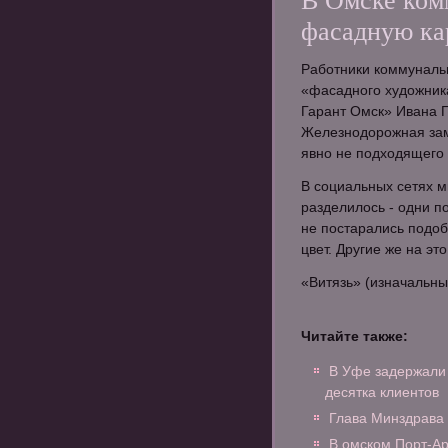
В Омске ком
фасадную ка
Работники коммуналь
«фасадного художник
Гарант Омск» Ивана Г
Железнодорожная зам
явно не подходящего 
В социальных сетях 
разделилось - одни п
не постарались подоб
цвет. Другие же на эт
«Витязь» (изначальны
Читайте также:
В Уфе задержали
десятка клиентов
Глава Минздрава 
В омском Порт-Ар