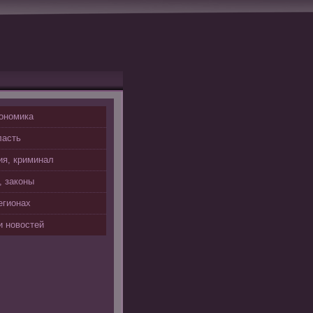
ономика
ласть
я, криминал
, законы
егионах
 новостей