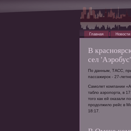
Главная
Новости
В красноярс
сел 'Аэробус
По данным, ТАСС, при
пассажирок - 27-летн
Самолет компании «А
табло аэропорта, в 1
того как ей оказали 
продолжило рейс в Мо
18:17.