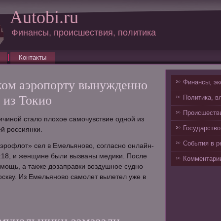
Autobi.ru
Финансы, происшествия, политика
Контакты
ком аэропорту вынужденно
Финансы, эк
' из Токио
Политика, в
Происшестви
чиной стало плохое самочувствие одной из
Государство
ей россиянки.
События в р
эрофлот» сел в Емельяново, согласно онлайн-
7:18, и женщине были вызваны медики. После
Комментарии
помощь, а также дозаправки воздушное судно
скву. Из Емельяново самолет вылетел уже в