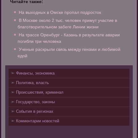
Читайте также:
На выходных в Омске пропал подросток
В Москве около 2 тыс. человек примут участие в
благотворительном забеге Линии жизни
На трассе Оренбург - Казань в результате аварии
погибли три человека
Ученые раскрыли связь между генами и любимой
едой
Финансы, экономика
Политика, власть
Происшествия, криминал
Государство, законы
События в регионах
Комментарии новостей