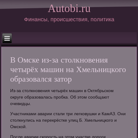
Autobi.ru
Финансы, происшествия, политика
В Омске из-за столкновения
четырёх машин на Хмельницкого
образовался затор
Из-за столкновения четырёх машин в Октябрьском
округе образовалась пробка. Об этом сообщают
очевидцы.
Участниками аварии стали три легковушки и КамАЗ. Они
столкнулись на перекрёстке улиц Б. Хмельницкого и
Омской.
После аварии скорость на этом участке дороги