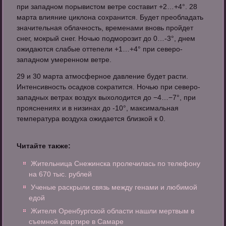
при западном порывистом ветре составит +2…+4°. 28
марта влияние циклона сохранится. Будет преобладать
значительная облачность, временами вновь пройдет
снег, мокрый снег. Ночью подморозит до 0…-3°, днем
ожидаются слабые оттепели +1…+4° при северо-
западном умеренном ветре.
29 и 30 марта атмосферное давление будет расти.
Интенсивность осадков сократится. Ночью при северо-
западных ветрах воздух выхолодится до −4…−7°, при
прояснениях и в низинах до -10°, максимальная
температура воздуха ожидается близкой к 0.
Читайте также:
Жительница Снежинска пролечилась по телефону
на 670 тыс. рублей
Ученые раскрыли связь между генами и любимой
едой
Жителя Оренбургской области нашли мертвым в
съемной квартире в Самаре