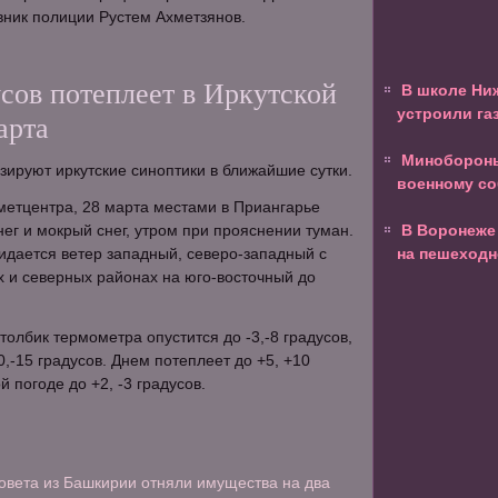
вник полиции Рустем Ахметзянов.
сов потеплеет в Иркутской
В школе Ни
устроили га
арта
Минобороны
зируют иркутские синоптики в ближайшие сутки.
военному со
етцентра, 28 марта местами в Приангарье
ег и мокрый снег, утром при прояснении туман.
В Воронеже
жидается ветер западный, северо-западный с
на пешеходн
 и северных районах на юго-восточный до
олбик термометра опустится до -3,-8 градусов,
,-15 градусов. Днем потеплеет до +5, +10
й погоде до +2, -3 градусов.
совета из Башкирии отняли имущества на два