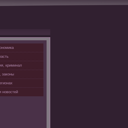
ономика
ласть
я, криминал
, законы
егионах
 новостей