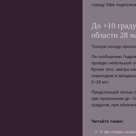
городу Уфе подполко
До +10 граду
области 28 м
Теплую погоду прогно
По сообщению Гидром
пройдет небольшой сн
Кроме того, завтра о
переходом в западных
5−10 м/с.
Предстоящей ночью ст
при прояснении до -10
градусов, при облачно
Читайте также:
У экс-главы сель