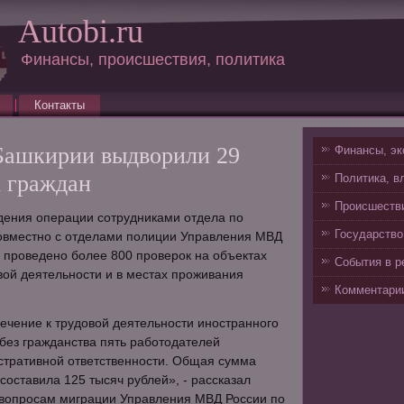
Autobi.ru
Финансы, происшествия, политика
Контакты
Башкирии выдворили 29
Финансы, эк
 граждан
Политика, в
Происшестви
дения операции сотрудниками отдела по
Государство
овместно с отделами полиции Управления МВД
 проведено более 800 проверок на объектах
События в р
ой деятельности и в местах проживания
Комментарии
.
ечение к трудовой деятельности иностранного
без гражданства пять работодателей
стративной ответственности. Общая сумма
оставила 125 тысяч рублей», - рассказал
 вопросам миграции Управления МВД России по