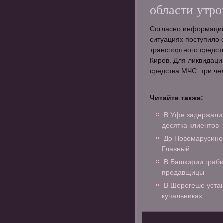
области утро
Согласно информации,
ситуациях поступило 
транспортного средст
Киров. Для ликвидаци
средства МЧС: три че
Читайте также:
В Уфе задержали
десятка клиентов
До Новомарусино 
Главный
В Башкирии граби
продавщицы
В Шерегеше устан
купальниках