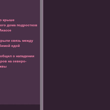
о крыше
ого дома подростков
Миассе
крыли связь между
бимой едой
ообщил о нападении
оров на северо-
сквы