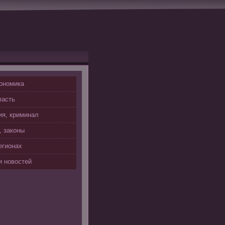
ономика
ласть
я, криминал
, законы
егионах
 новостей