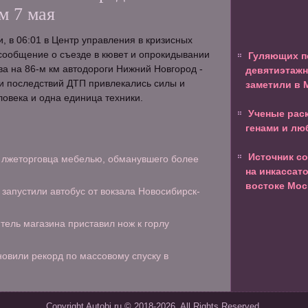
м 7 мая
 в 06:01 в Центр управления в кризисных
сообщение о съезде в кювет и опрокидывании
Гуляющих п
ва на 86-м км автодороги Нижний Новгород -
девятиэтажн
и последствий ДТП привлекались силы и
заметили в 
ловека и одна единица техники.
Ученые рас
генами и лю
Источник с
 лжеторговца мебелью, обманувшего более
на инкассат
востоке Мо
запустили автобус от вокзала Новосибирск-
тель магазина приставил нож к горлу
овили рекорд по массовому спуску в
Copyright Autobi.ru © 2018-2026. All Rights Reserved.