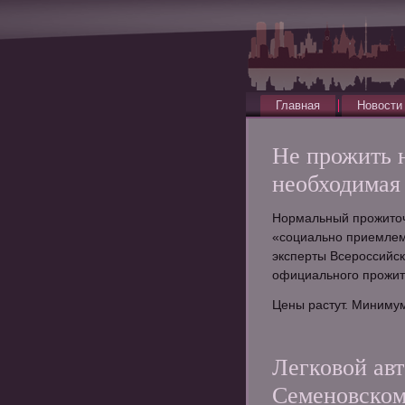
Главная
Новости
Не прожить 
необходимая 
Нормальный прожиточн
«социально приемлем
эксперты Всероссийск
официального прожито
Цены растут. Минимум
Легковой авт
Семеновском