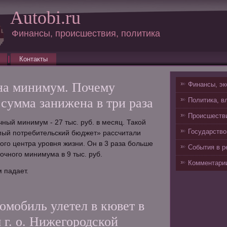
Autobi.ru
Финансы, происшествия, политика
Контакты
на минимум. Почему
Финансы, эк
сумма занижена в три раза
Политика, в
Происшестви
ый минимум - 27 тыс. руб. в месяц. Такой
Государство
ый потребительский бюджет» рассчитали
ого центра уровня жизни. Он в 3 раза больше
События в р
чного минимума в 9 тыс. руб.
Комментарии
 падает.
омобиль улетел в кювет в
 г. о. Нижегородской