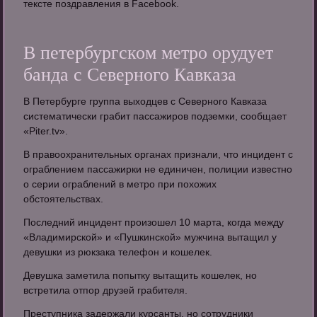
тексте поздравления в Facebook.
В петербургском метро орудует
банда с Северного Кавказа
В Петербурге группа выходцев с Северного Кавказа
систематически грабит пассажиров подземки, сообщает
«Piter.tv».
В правоохранительных органах признали, что инцидент с
ограблением пассажирки не единичен, полиции известно
о серии ограблений в метро при похожих
обстоятельствах.
Последний инцидент произошел 10 марта, когда между
«Владимирской» и «Пушкинской» мужчина вытащил у
девушки из рюкзака телефон и кошелек.
Девушка заметила попытку вытащить кошелек, но
встретила отпор друзей грабителя.
Преступника задержали курсанты, но сотрудники