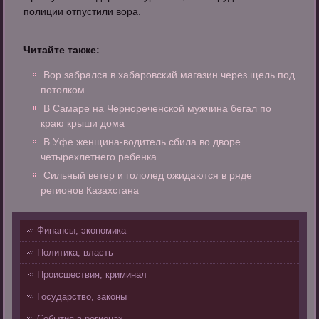
полиции отпустили вора.
Читайте также:
Вор забрался в хабаровский магазин через щель под
потолком
В Самаре на Чернореченской мужчина бегал по
краю крыши дома
В Уфе женщина-водитель сбила во дворе
четырехлетнего ребенка
Сильный ветер и гололед ожидаются в ряде
регионов Казахстана
Финансы, экономика
Политика, власть
Происшествия, криминал
Государство, законы
События в регионах