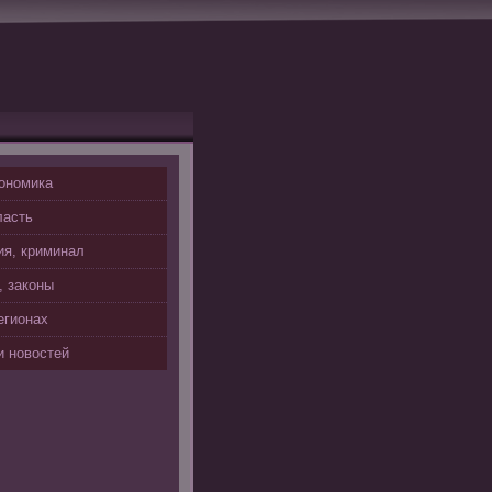
ономика
ласть
я, криминал
, законы
егионах
 новостей