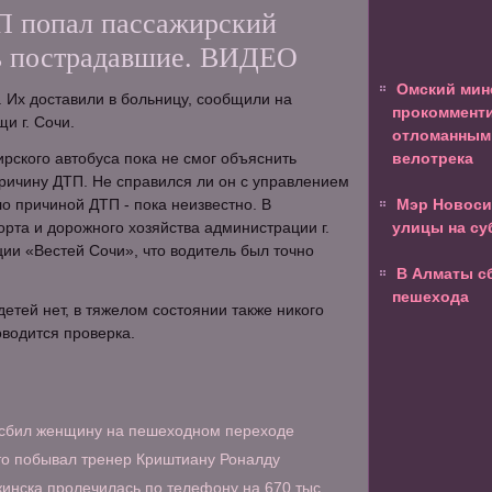
П попал пассажирский
ть пострадавшие. ВИДЕО
Омский мин
. Их доставили в больницу, сообщили на
прокомменти
и г. Сочи.
отломанным
рского автобуса пока не смог объяснить
велотрека
ричину ДТП. Не справился ли он с управлением
ло причиной ДТП - пока неизвестно. В
Мэр Новоси
рта и дорожного хозяйства администрации г.
улицы на су
ии «Вестей Сочи», что водитель был точно
В Алматы с
пешехода
етей нет, в тяжелом состоянии также никого
оводится проверка.
 сбил женщину на пешеходном переходе
то побывал тренер Криштиану Роналду
нска пролечилась по телефону на 670 тыс.