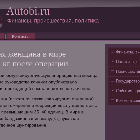
Autobi.ru
Финансы, происшествия, политика
Контакты
ая женщина в мире
Финансы, эк
 кг после операции
Политика, в
Происшестви
рическую хирургическую операцию два месяца
Государство
час руководство клиники опубликовало
и, проходящей восстановительное лечение.
События в р
гия (известная также как хирургия ожирения)
Комментарии
ения ожирения и коррекции веса у пациентов с
, превышающим 35−40 единиц. В мире в
я бандажирование желудка, рукавная
удочное шунтирование.