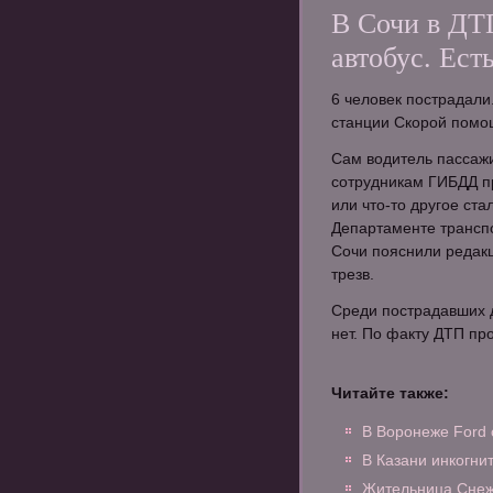
В Сочи в ДТ
автобус. Ес
6 человек пострадали
станции Скорой помощ
Сам водитель пассажи
сотрудникам ГИБДД п
или что-то другое ста
Департаменте транспо
Сочи пояснили редакц
трезв.
Среди пострадавших д
нет. По факту ДТП пр
Читайте также:
В Воронеже Ford
В Казани инкогни
Жительница Снежи