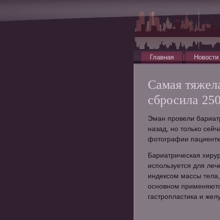
Главная
Новости
Самая тяжел
сбросила 250
Эман провели бариат
назад, но только сей
фотографии пациентк
Бариатрическая хирур
используется для леч
индексом массы тела
основном применяютс
гастропластика и жел