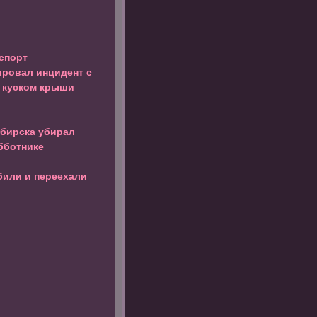
спорт
ровал инцидент с
 куском крыши
бирска убирал
бботнике
били и переехали