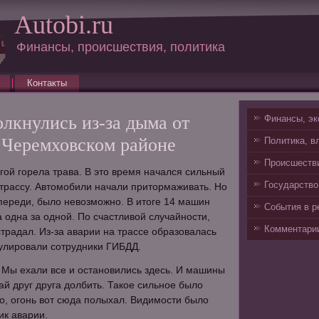
Autobi.ru
Финансы, происшествия, политика
Контакты
лкнулись из-за дыма от
Финансы, эк
в Черемховском районе
Политика, в
Происшестви
гой горела трава. В это время начался сильный
Государство
трассу. Автомобили начали притормаживать. Но
 впереди, было невозможно. В итоге 14 машин
События в р
а одна за одной. По счастливой случайности,
Комментарии
страдал. Из-за аварии на трассе образовалась
улировали сотрудники ГИБДД.
 Мы ехали все и остановились здесь. И машины
ай друг друга долбить. Такое сильное было
о, огонь вот сюда полыхал. Видимости было
ник аварии.