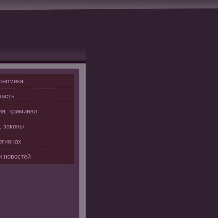
ономика
ласть
я, криминал
, законы
егионах
 новостей