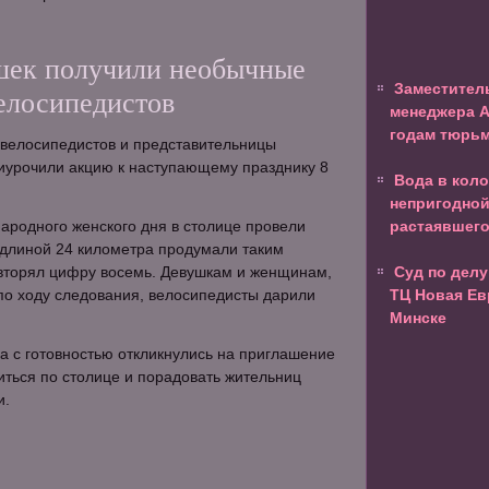
шек получили необычные
Заместител
велосипедистов
менеджера A
годам тюрь
 велосипедистов и представительницы
иурочили акцию к наступающему празднику 8
Вода в коло
непригодной
ародного женского дня в столице провели
растаявшего
 длиной 24 километра продумали таким
овторял цифру восемь. Девушкам и женщинам,
Суд по делу
по ходу следования, велосипедисты дарили
ТЦ Новая Ев
Минске
а с готовностью откликнулись на приглашение
иться по столице и порадовать жительниц
и.