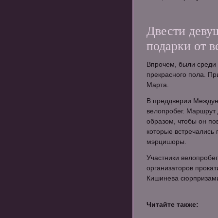
Двести деву
подарки от 
Впрочем, были среди
прекрасного пола. Пр
Марта.
В преддверии Междун
велопробег. Маршрут
образом, чтобы он п
которые встречались 
мэрцишоры.
Участники велопробег
организаторов прокат
Кишинева сюрпризам
Читайте также: