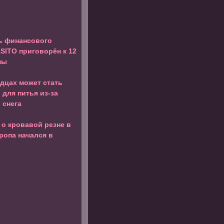
ь финансового
SITO приговорён к 12
мы
дцах может стать
 для питья из-за
 снега
 о кровавой резне в
ропа начался в