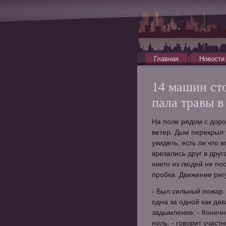
Главная
Новости
14 машин сто
пала травы 
На поле рядом с доро
ветер. Дым перекрыл 
увидеть, есть ли что
врезались друг в друг
никто из людей не по
пробка. Движение рег
- Был сильный пожар.
одна за одной как дав
задымление, - Конечн
ноль, - говорит участ