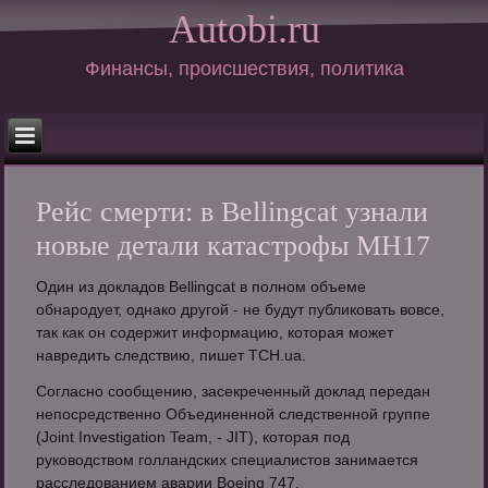
Autobi.ru
Финансы, происшествия, политика
Рейс смерти: в Bellingcat узнали
новые детали катастрофы MH17
Один из докладов Bellingcat в полном объеме
обнародует, однако другой - не будут публиковать вовсе,
так как он содержит информацию, которая может
навредить следствию, пишет ТСН.uа.
Согласно сообщению, засекреченный доклад передан
непосредственно Объединенной следственной группе
(Joint Investigation Team, - JIT), которая под
руководством голландских специалистов занимается
расследованием аварии Boeing 747.