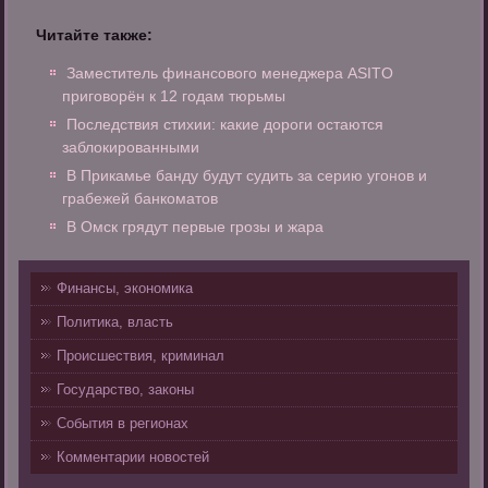
Читайте также:
Заместитель финансового менеджера ASITO
приговорён к 12 годам тюрьмы
Последствия стихии: какие дороги остаются
заблокированными
В Прикамье банду будут судить за серию угонов и
грабежей банкоматов
В Омск грядут первые грозы и жара
Финансы, экономика
Политика, власть
Происшествия, криминал
Государство, законы
События в регионах
Комментарии новостей