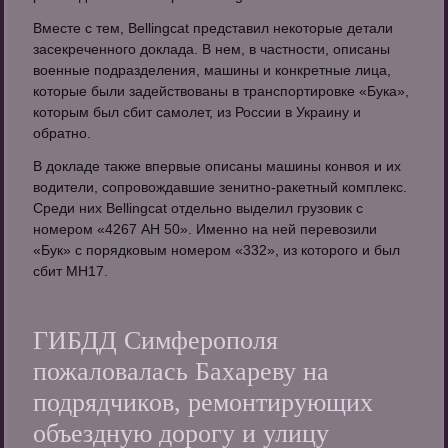
Вместе с тем, Bellingcat представил некоторые детали
засекреченного доклада. В нем, в частности, описаны
военные подразделения, машины и конкретные лица,
которые были задействованы в транспортировке «Бука»,
которым был сбит самолет, из России в Украину и
обратно.
В докладе также впервые описаны машины конвоя и их
водители, сопровождавшие зенитно-ракетный комплекс.
Среди них Bellingcat отдельно выделил грузовик с
номером «4267 AH 50». Именно на ней перевозили
«Бук» с порядковым номером «332», из которого и был
сбит МН17.
ГИБДД Симферополя
пожаловалась Бахареву на
подрядчиков, ремонтирующих
объездную дорогу и улицу