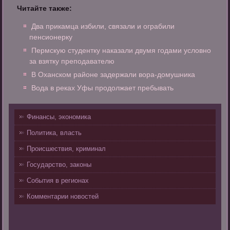
Читайте также:
Два прикамца избили, связали и ограбили
пенсионерку
Пермскую студентку наказали двумя годами условно
за взятку преподавателю
В Оханском районе задержали вора-домушника
Вода в реках Уфы продолжает пребывать
Финансы, экономика
Политика, власть
Происшествия, криминал
Государство, законы
События в регионах
Комментарии новостей