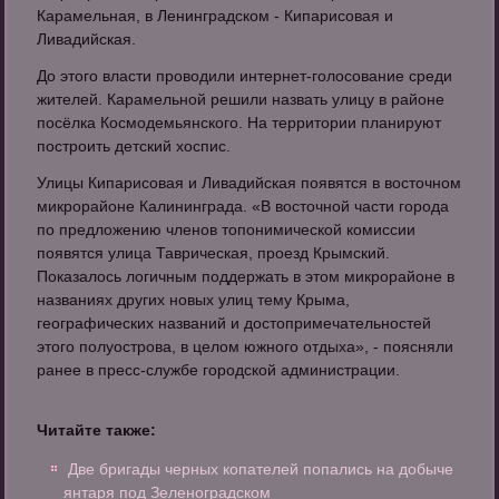
Карамельная, в Ленинградском - Кипарисовая и
Ливадийская.
До этого власти проводили интернет-голосование среди
жителей. Карамельной решили назвать улицу в районе
посёлка Космодемьянского. На территории планируют
построить детский хоспис.
Улицы Кипарисовая и Ливадийская появятся в восточном
микрорайоне Калининграда. «В восточной части города
по предложению членов топонимической комиссии
появятся улица Таврическая, проезд Крымский.
Показалось логичным поддержать в этом микрорайоне в
названиях других новых улиц тему Крыма,
географических названий и достопримечательностей
этого полуострова, в целом южного отдыха», - поясняли
ранее в пресс-службе городской администрации.
Читайте также:
Две бригады черных копателей попались на добыче
янтаря под Зеленоградском