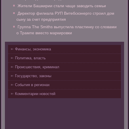
Жители Башкирии стали чаще заводить семьи
Директор филиала РУП Витебскэнерго строил дом
сыну за счет предприятия
Группа The Smiths выпустила пластинку со словами
о Трампе вместо маркировки
Финансы, экономика
Политика, власть
Происшествия, криминал
Государство, законы
События в регионах
Комментарии новостей