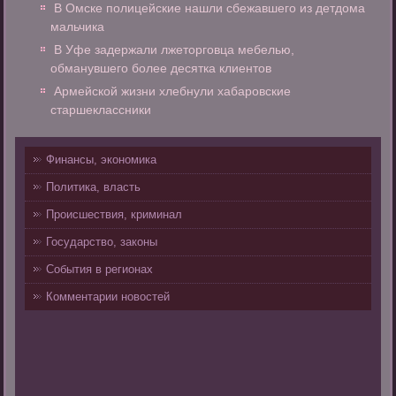
В Омске полицейские нашли сбежавшего из детдома
мальчика
В Уфе задержали лжеторговца мебелью,
обманувшего более десятка клиентов
Армейской жизни хлебнули хабаровские
старшеклассники
Финансы, экономика
Политика, власть
Происшествия, криминал
Государство, законы
События в регионах
Комментарии новостей