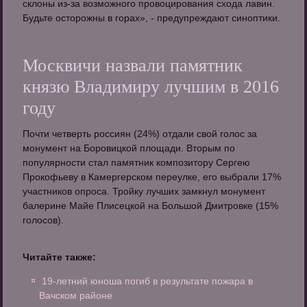
склоны из-за возможного провоцирования схода лавин.
Будьте осторожны в горах», - предупреждают синоптики.
Москвичи назвали памятник
князю Владимиру лучшим в 2016
году
Почти четверть россиян (24%) отдали свой голос за
монумент на Боровицкой площади. Вторым по
популярности стал памятник композитору Сергею
Прокофьеву в Камергерском переулке, его выбрали 17%
участников опроса. Тройку лучших замкнул монумент
балерине Майе Плисецкой на Большой Дмитровке (15%
голосов).
Читайте также:
19-летний юноша погиб в результате пожара в
Вачском районе