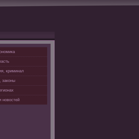
ономика
ласть
я, криминал
, законы
егионах
 новостей