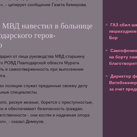
х», - цитирует сообщение Газета Кемерова.
 МВД навестил в больнице
ГАЗ сбил ш
пешеходном 
дарского героя-
Бор
о
Саксофонис
дарил от лица руководства МВД старшину
на борту са
го РОВД Павлодарской области Мурата
благотвори
сть и самоотверженность при выполнении
га.
Директор ф
Витебскэнер
дах полиции служат преданные своему делу
за счет пре
ьные специалисты.
кто, рискуя жизнью, борется с преступностью,
к и обеспечивает безопасность граждан,
етственности - они костяк и надежная опора
л», - сказал Демеуов.