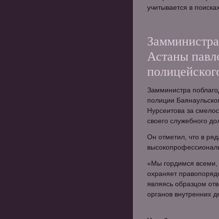
учитывается в поиска
Замминистра
Астаны павло
полицейског
Замминистра поблаго
полиции Баянаульско
Нурсеитова за смело
своего служебного дол
Он отметил, что в ря
высокопрофессионал
«Мы гордимся всеми, 
охраняет правопорядо
являясь образцом отв
органов внутренних де