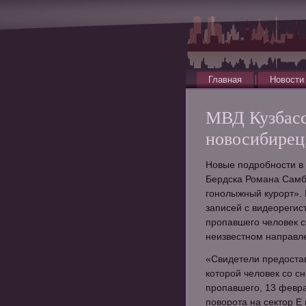
Главная
Новости
МВД Кузбасс
новосибирец
Новые подробности в 
Бердска Романа Самб
гонолыжный курорт». 
записей с видеорегист
пропавшего человек с
неизвестном направл
«Свидетели предостав
которой человек со с
пропавшего, 13 февра
поворота на сектор Е