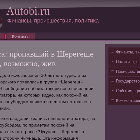
Autobi.ru
Финансы, происшествия, политика
Контакты
а: пропавший в Шерегеше
Финансы, эк
, возможно, жив
Политика, в
Происшестви
деле исчезновения 30-летнего туриста из
Государство
орского появились в группе «Шерегеш -
В сообщении паблика говорится о появлении
События в р
ратора, на которых видно, как похожий на
Комментарии
о сноубордом движется пешком по трассе в
ении.
или следствию запись видеорегистратора, на
ноубордом, по приметам похожий на
ля шел по трассе 'Чугунаш - Шерегеш' от
 в сторону Чугунаша. Эта информация