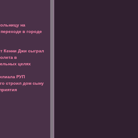
кольницу на
переходе в городе
т Кенни Джи сыграл
молета в
тельных целях
илиала РУП
го строил дом сыну
дприятия